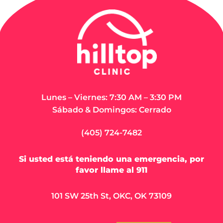
al 17 de marzo
Demorado
de 2023
02/02
LEER MÁS
LEER MÁS
Clima Invernal
¡1000
30/01 & 31/01
Pacientes!
LEER MÁS
LEER MÁS
Comienzo
Tiempo de
Demorado
Invierno
01/25
01.24.23